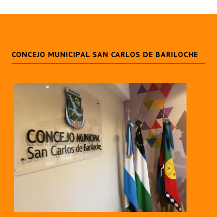
INSTITUCIONAL
Antiguos Pobladores
Noticias Destacadas
CONCEJO MUNICIPAL SAN CARLOS DE BARILOCHE
Registros y Distinciones
Datos Históricos
Premio al Mérito - Registro
Audiencias Públicas - Registro
Mujeres que Dejaron Huellas - Registro
Periodistas Decanos - Registro
Ciudadano Ilustre - Registro
Banca del Vecino - Registro