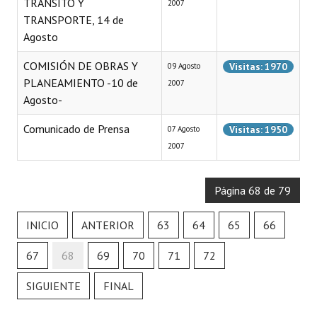
TRANSITO Y
2007
TRANSPORTE, 14 de
Dictámenes Asesoría Letrada
Agosto
Actas de Sesión
COMISIÓN DE OBRAS Y
Visitas: 1970
09 Agosto
PLANEAMIENTO -10 de
2007
Informes de Unidad Coordinadora
Agosto-
Ejecución Presupuestaria
Comunicado de Prensa
Visitas: 1950
07 Agosto
Actas de Audiencias Públicas
2007
NORMATIVA
Página 68 de 79
Comunicaciones
INICIO
ANTERIOR
63
64
65
66
Declaraciones
67
68
69
70
71
72
Resoluciones
SIGUIENTE
FINAL
Resoluciones de Presidencia