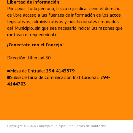
Libertad de información
Huéspedes de Honor - Registro
Principios. Toda persona, física o jurídica, tiene el derecho
de libre acceso a las fuentes de información de los actos
Antiguos Pobladores - Registro
legislativos, administrativos y jurisdiccionales emanados
del Municipio, sin que sea necesario indicar las razones que
Reconocimientos - Registro
motivan el requerimiento.
Bariloche, Municipio intercultural
¡Conectate con el Concejo!
Entrega de distinciones
Dirección: Libertad 80
REFORMA DE LA CARTA ORGÁNICA
■Mesa de Entrada:
294-4143579
■Subsecretaría de Comunicación Institucional:
294-
4144703
Copyright © 2026 Concejo Municipal San Carlos de Bariloche.