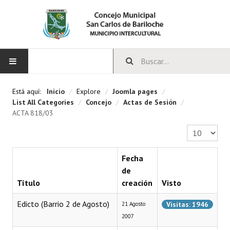
INICIO
Está aquí:
Inicio
/
Explore
/
Joomla pages
/
List All Categories
/
Concejo
/
Actas de Sesión
/
CONCEJO
ACTA 818/03
Cantidad a 
Bloques Políticos
Integrantes del Concejo
Fecha
de
Comisiones Permanentes
Título
creación
Visto
Comisiones Especiales
Edicto (Barrio 2 de Agosto)
Visitas: 1946
21 Agosto
2007
Concejales Mandato Cumplido