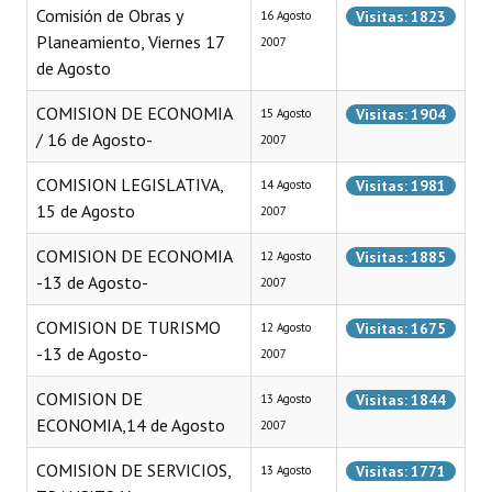
Comisión de Obras y
Visitas: 1823
16 Agosto
Programas
Planeamiento, Viernes 17
2007
de Agosto
LEGISLACIÓN
COMISION DE ECONOMIA
Visitas: 1904
15 Agosto
Constitución Nacional
/ 16 de Agosto-
2007
Constitución Provincial
COMISION LEGISLATIVA,
Visitas: 1981
14 Agosto
15 de Agosto
Carta Orgánica 2007
2007
COMISION DE ECONOMIA
Reglamento Interno
Visitas: 1885
12 Agosto
-13 de Agosto-
2007
Digesto
COMISION DE TURISMO
Visitas: 1675
12 Agosto
Organigrama
-13 de Agosto-
2007
DOCUMENTOS
COMISION DE
Visitas: 1844
13 Agosto
ECONOMIA,14 de Agosto
2007
Informes de Gestión
COMISION DE SERVICIOS,
Visitas: 1771
13 Agosto
Proyectos Presentados