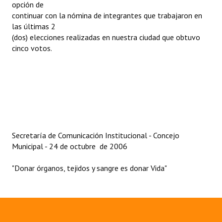
opción de
continuar con la nómina de integrantes que trabajaron en
Dictámenes Asesoría Letrada
las últimas 2
(dos) elecciones realizadas en nuestra ciudad que obtuvo
Actas de Sesión
cinco votos.
Informes de Unidad Coordinadora
Ejecución Presupuestaria
Actas de Audiencias Públicas
NORMATIVA
Secretaría de Comunicación Institucional - Concejo
Municipal - 24 de octubre de 2006
Comunicaciones
Declaraciones
"Donar órganos, tejidos y sangre es donar Vida"
Resoluciones
Resoluciones de Presidencia