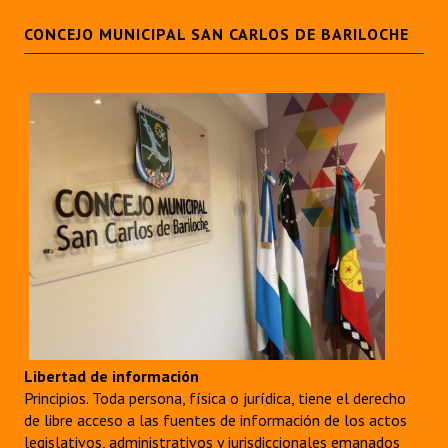
INSTITUCIONAL
CONCEJO MUNICIPAL SAN CARLOS DE BARILOCHE
Antiguos Pobladores
Noticias Destacadas
Registros y Distinciones
Datos Históricos
Premio al Mérito - Registro
Audiencias Públicas - Registro
Mujeres que Dejaron Huellas - Registro
Periodistas Decanos - Registro
Libertad de información
Ciudadano Ilustre - Registro
Principios. Toda persona, física o jurídica, tiene el derecho
de libre acceso a las fuentes de información de los actos
Banca del Vecino - Registro
legislativos, administrativos y jurisdiccionales emanados