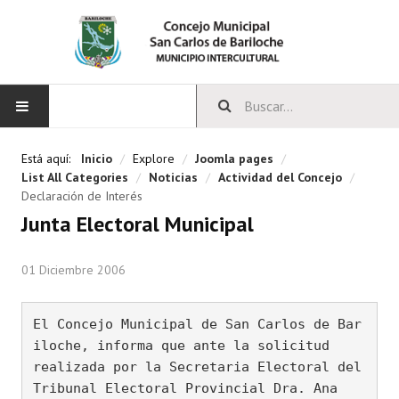
INICIO
Está aquí:
Inicio
/
Explore
/
Joomla pages
/
List All Categories
/
Noticias
/
Actividad del Concejo
/
CONCEJO
Declaración de Interés
Junta Electoral Municipal
Bloques Políticos
01 Diciembre 2006
Integrantes del Concejo
Comisiones Permanentes
El Concejo Municipal de San Carlos de Bar
Comisiones Especiales
iloche, informa que ante la solicitud

realizada por la Secretaria Electoral del 
Concejales Mandato Cumplido
Tribunal Electoral Provincial Dra. Ana
