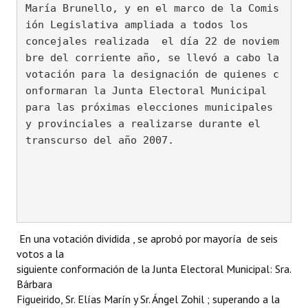
María Brunello, y en el marco de la Comis
Programas
ión Legislativa ampliada a todos los

concejales realizada  el día 22 de noviem
LEGISLACIÓN
bre del corriente año, se llevó a cabo la

votación para la designación de quienes c
Constitución Nacional
onformaran la Junta Electoral Municipal

Constitución Provincial
para las próximas elecciones municipales 
y provinciales a realizarse durante el

Carta Orgánica 2007
transcurso del año 2007.

Reglamento Interno
Digesto
Organigrama
En una votación dividida , se aprobó por mayoría de seis
DOCUMENTOS
votos a la
siguiente conformación de la Junta Electoral Municipal: Sra.
Informes de Gestión
Bárbara
Figueirido, Sr. Elías Marín y Sr. Ángel Zohil ; superando a la
Proyectos Presentados