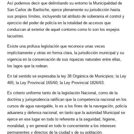
Así podemos decir que delimitando su entorno la Municipalidad de
INSTITUCIONAL
San Carlos de Bariloche, ejerce plenamente su jurisdicción hasta
sus propios límites, incluyendo tal atributo de soberanía el control y
Antiguos Pobladores
ejercicio del poder de policía en la totalidad de accesos que
conduzcan al exterior de aquel contorno como lo son los espejos
Noticias Destacadas
lacustres.
Registros y Distinciones
Existe una profusa legislación que reconoce unas veces
implícitamente y otras en forma clara, la jurisdicción municipal y su
Datos Históricos
vigencia en la conservación de sus riquezas naturales entre ellas,
los lagos que la rodean.
Premio al Mérito - Registro
En tal sentido se expresaba la ley 38 Orgánica de Municipios; la Ley
Audiencias Públicas - Registro
465; la Ley Provincial 165/60; la Ley Provincial 1826/63.
Mujeres que Dejaron Huellas - Registro
Es criterio uniforme tanto de la legislación Nacional, como de la
doctrina y jurisprudencia ratifican que la competencia nacional en los
Periodistas Decanos - Registro
cursos de agua navegable, lo es a los fines de la navegación, policía
aduanera y defensa nacional; en tanto que la autoridad Municipal se
Ciudadano Ilustre - Registro
ejerce en ese lugar en todo lo referente a la seguridad, higiene,
moralidad, y en general en todo lo concerniente a los intereses
Banca del Vecino - Registro
permanentes y directos de la ciudad y de su población.