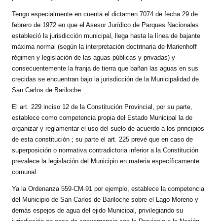
Huéspedes de Honor - Registro
Tengo especialmente en cuenta el dictamen 7074 de fecha 29 de
febrero de 1972 en que el Asesor Jurídico de Parques Nacionales
Antiguos Pobladores - Registro
estableció la jurisdicción municipal, llega hasta la línea de bajante
máxima normal (según la interpretación doctrinaria de Marienhoff
Reconocimientos - Registro
régimen y legislación de las aguas públicas y privadas) y
consecuentemente la franja de tierra que bañan las aguas en sus
Bariloche, Municipio intercultural
crecidas se encuentran bajo la jurisdicción de la Municipalidad de
Entrega de distinciones
San Carlos de Bariloche.
El art. 229 inciso 12 de la Constitución Provincial, por su parte,
REFORMA DE LA CARTA ORGÁNICA
establece como competencia propia del Estado Municipal la de
organizar y reglamentar el uso del suelo de acuerdo a los principios
de esta constitución ; su parte el art. 225 prevé que en caso de
superposición o normativa contradictoria inferior a la Constitución
prevalece la legislación del Municipio en materia específicamente
comunal.
Ya la Ordenanza 559-CM-91 por ejemplo, establece la competencia
del Municipio de San Carlos de Bariloche sobre el Lago Moreno y
demás espejos de agua del ejido Municipal, privilegiando su