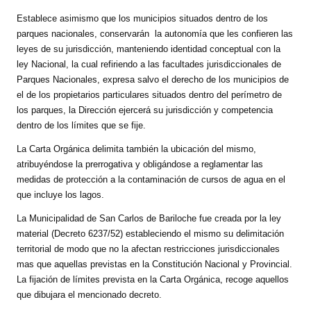
Establece asimismo que los municipios situados dentro de los
Dictámenes Asesoría Letrada
parques nacionales, conservarán
la autonomía que les confieren las
leyes de su jurisdicción, manteniendo identidad conceptual con la
Actas de Sesión
ley Nacional, la cual refiriendo a las facultades jurisdiccionales de
Parques Nacionales, expresa salvo el derecho de los municipios de
Informes de Unidad Coordinadora
el de los propietarios particulares situados dentro del perímetro de
los parques, la Dirección ejercerá su jurisdicción y competencia
Ejecución Presupuestaria
dentro de los límites que se fije.
Actas de Audiencias Públicas
La Carta Orgánica delimita también la ubicación del mismo,
atribuyéndose la prerrogativa y obligándose a reglamentar las
NORMATIVA
medidas de protección a la contaminación de cursos de agua en el
que incluye los lagos.
Comunicaciones
La Municipalidad de San Carlos de Bariloche fue creada por la ley
Declaraciones
material (Decreto 6237/52) estableciendo el mismo su delimitación
territorial de modo que no la afectan restricciones jurisdiccionales
Resoluciones
mas que aquellas previstas en la Constitución Nacional y Provincial.
La fijación de límites prevista en la Carta Orgánica, recoge aquellos
Resoluciones de Presidencia
que dibujara el mencionado decreto.