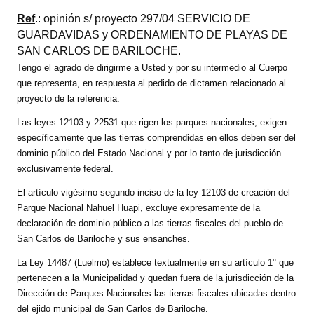
Programas
Ref
.: opinión s/ proyecto 297/04 SERVICIO DE
GUARDAVIDAS y ORDENAMIENTO DE PLAYAS DE
LEGISLACIÓN
SAN CARLOS DE BARILOCHE.
Tengo el agrado de dirigirme a Usted y por su intermedio al Cuerpo
Constitución Nacional
que representa, en respuesta al pedido de dictamen relacionado al
proyecto de la referencia.
Constitución Provincial
Las leyes 12103 y 22531 que rigen los parques nacionales, exigen
Carta Orgánica 2007
específicamente que las tierras comprendidas en ellos deben ser del
dominio público del Estado Nacional y por lo tanto de jurisdicción
Reglamento Interno
exclusivamente federal.
Digesto
El artículo vigésimo segundo inciso de la ley 12103 de creación del
Parque Nacional Nahuel Huapi, excluye expresamente de la
Organigrama
declaración de dominio público a las tierras fiscales del pueblo de
San Carlos de Bariloche y sus ensanches.
DOCUMENTOS
La Ley 14487 (Luelmo) establece textualmente en su artículo 1° que
pertenecen a la Municipalidad y quedan fuera de la jurisdicción de la
Informes de Gestión
Dirección de Parques Nacionales las tierras fiscales ubicadas dentro
del ejido municipal de San Carlos de Bariloche.
Proyectos Presentados