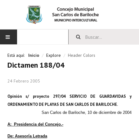
INICIO
Está aquí:
Inicio
/
Explore
/
Header Colors
Dictamen 188/04
CONCEJO
24 Febrero 2005
Bloques Políticos
Integrantes del Concejo
Opinión s/ proyecto 297/04 SERVICIO DE GUARDAVIDAS y
ORDENAMIENTO DE PLAYAS DE SAN CARLOS DE BARILOCHE.
Comisiones Permanentes
San Carlos de Bariloche, 10 de diciembre de 2004
Comisiones Especiales
A:
Presidencia del Concejo.-
Concejales Mandato Cumplido
De: Asesoría Letrada